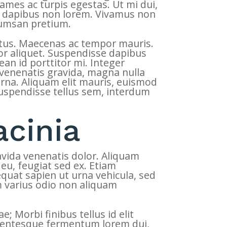
ames ac turpis egestas. Ut mi dui,
in, dapibus non lorem. Vivamus non
cumsan pretium.
ctus. Maecenas ac tempor mauris.
tor aliquet. Suspendisse dapibus
ean id porttitor mi. Integer
d venenatis gravida, magna nulla
urna. Aliquam elit mauris, euismod
 Suspendisse tellus sem, interdum
acinia
avida venenatis dolor. Aliquam
 eu, feugiat sed ex. Etiam
quat sapien ut urna vehicula, sed
m varius odio non aliquam
; Morbi finibus tellus id elit
ellentesque fermentum lorem dui,