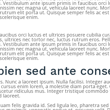
 Vestibulum ante ipsum primis in faucibus orci lu
gnissim nec magna ut, vehicula laoreet nunc. Morbi
 rutrum elit porta ut. Quisque semper felis ac est
 scelerisque enim.
cibus orci luctus et ultrices posuere cubilia curae
s, ultrices nec tortor nec, luctus rutrum eros. P
 Vestibulum ante ipsum primis in faucibus orci lu
gnissim nec magna ut, vehicula laoreet nunc. Morbi
 rutrum elit porta ut. Quisque semper felis ac est
 scelerisque enim.
pien sed ante cons
 Nunc a laoreet ipsum. Nulla facilisi. Integer auc
cursus enim lorem, a molestie diam porta eget. 
cetur ridiculus mus. Integer tristique commodo t
d laoreet.
iquam felis gravida id. Sed ligula leo, pharetra s
tus maximus, venenatis neque et, posuere velit. 