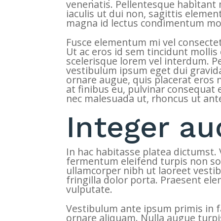
venenatis. Pellentesque habitant 
iaculis ut dui non, sagittis eleme
magna id lectus condimentum mole
Fusce elementum mi vel consectet
Ut ac eros id sem tincidunt mollis
scelerisque lorem vel interdum. Pe
vestibulum ipsum eget dui gravida,
ornare augue, quis placerat eros 
at finibus eu, pulvinar consequat 
nec malesuada ut, rhoncus ut ant
Integer au
In hac habitasse platea dictumst.
fermentum eleifend turpis non soda
ullamcorper nibh ut laoreet vesti
fringilla dolor porta. Praesent 
vulputate.
Vestibulum ante ipsum primis in fau
ornare aliquam. Nulla augue turpi