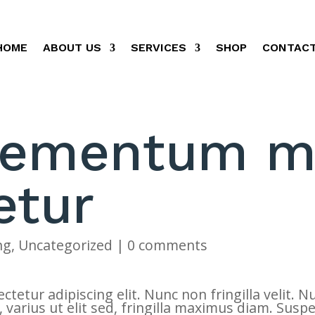
HOME
ABOUT US
SERVICES
SHOP
CONTACT
lementum mi
etur
ng
,
Uncategorized
|
0 comments
tetur adipiscing elit. Nunc non fringilla velit. 
, varius ut elit sed, fringilla maximus diam. Sus