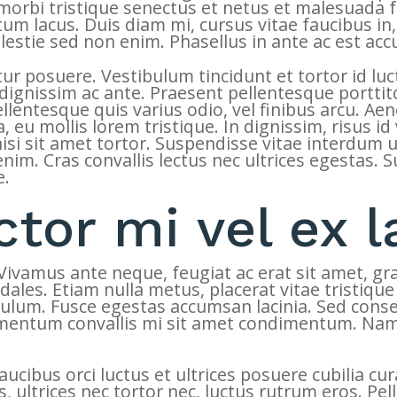
morbi tristique senectus et netus et malesuada f
ntum lacus. Duis diam mi, cursus vitae faucibus 
stie sed non enim. Phasellus in ante ac est ac
ur posuere. Vestibulum tincidunt et tortor id lu
 dignissim ac ante. Praesent pellentesque portti
llentesque quis varius odio, vel finibus arcu. Aen
 eu mollis lorem tristique. In dignissim, risus i
nisi sit amet tortor. Suspendisse vitae interdum 
enim. Cras convallis lectus nec ultrices egestas.
e.
ctor mi vel ex l
 Vivamus ante neque, feugiat ac erat sit amet, gr
les. Etiam nulla metus, placerat vitae tristique
bulum. Fusce egestas accumsan lacinia. Sed conse
elementum convallis mi sit amet condimentum. Na
cibus orci luctus et ultrices posuere cubilia curae
s, ultrices nec tortor nec, luctus rutrum eros. P